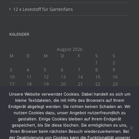
12 x Lesestoff für Gartenfans
KALENDER
August 2026
M
D
M
D
F
S
S
1
2
3
4
5
6
7
8
9
10
11
12
13
14
15
16
17
18
19
20
21
22
23
24
25
26
27
28
29
30
Unsere Website verwendet Cookies. Dabei handelt es sich um
31
kleine Textdateien, die mit Hilfe des Browsers auf Ihrem
« Juli
Endgerät abgelegt werden. Sie richten keinen Schaden an. Wir
nutzen Cookies dazu, unser Angebot nutzerfreundlich zu
gestalten. Einige Cookies bleiben auf Ihrem Endgerät
gespeichert, bis Sie diese löschen. Sie ermöglichen es uns,
Ihren Browser beim nächsten Besuch wiederzuerkennen. Bei
der Deaktivierung von Cookies kann die Funktionalität unserer