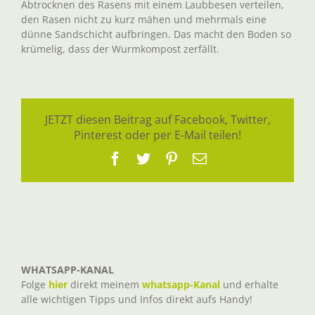
Abtrocknen des Rasens mit einem Laubbesen verteilen,
den Rasen nicht zu kurz mähen und mehrmals eine
dünne Sandschicht aufbringen. Das macht den Boden so
krümelig, dass der Wurmkompost zerfällt.
JETZT diesen Beitrag auf Facebook, Twitter,
Pinterest oder per E-Mail teilen!
Facebook
Twitter
Pinterest
E-
Mail
WHATSAPP-KANAL
Folge
hier
direkt meinem
whatsapp-Kanal
und erhalte
alle wichtigen Tipps und Infos direkt aufs Handy!