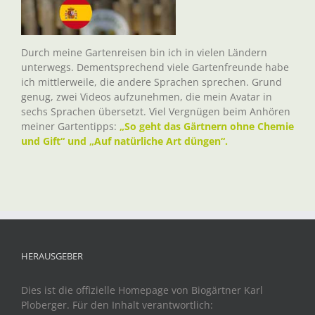
Durch meine Gartenreisen bin ich in vielen Ländern
unterwegs. Dementsprechend viele Gartenfreunde habe
ich mittlerweile, die andere Sprachen sprechen. Grund
genug, zwei Videos aufzunehmen, die mein Avatar in
sechs Sprachen übersetzt. Viel Vergnügen beim Anhören
meiner Gartentipps:
„So geht das Gärtnern ohne Chemie
und Gift“ und „Auf natürliche Art düngen“.
HERAUSGEBER
Dies ist die offizielle Homepage von Biogärtner Karl
Ploberger. Für den Inhalt verantwortlich: