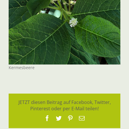
Kermesbeere
JETZT diesen Beitrag auf Facebook, Twitter,
Pinterest oder per E-Mail teilen!
Facebook
Twitter
Pinterest
E-
Mail