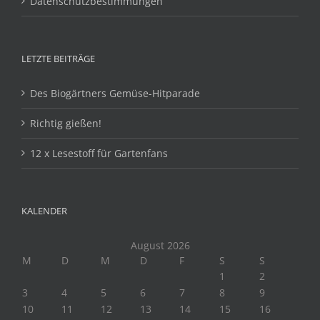
Datenschutzbestimmungen
LETZTE BEITRÄGE
Des Biogärtners Gemüse-Hitparade
Richtig gießen!
12 x Lesestoff für Gartenfans
KALENDER
August 2026
M
D
M
D
F
S
S
1
2
3
4
5
6
7
8
9
10
11
12
13
14
15
16