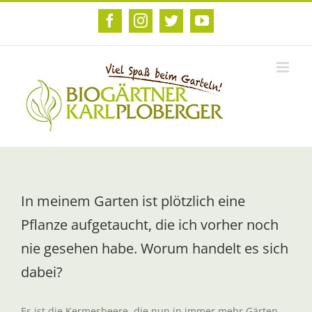
Zum
Inhalt
Facebook
Instagram
Twitter
YouTube
springen
In meinem Garten ist plötzlich eine
Pflanze aufgetaucht, die ich vorher noch
nie gesehen habe. Worum handelt es sich
dabei?
Es ist die Kermesbeere, die nun in immer mehr Gärten