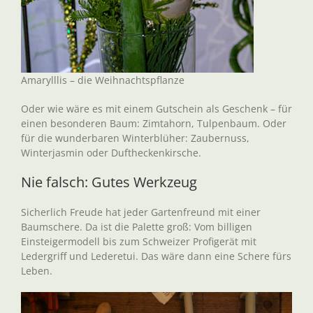
Amarylllis – die Weihnachtspflanze
Oder wie wäre es mit einem Gutschein als Geschenk – für
einen besonderen Baum: Zimtahorn, Tulpenbaum. Oder
für die wunderbaren Winterblüher: Zaubernuss,
Winterjasmin oder Duftheckenkirsche.
Nie falsch: Gutes Werkzeug
Sicherlich Freude hat jeder Gartenfreund mit einer
Baumschere. Da ist die Palette groß: Vom billigen
Einsteigermodell bis zum Schweizer Profigerät mit
Ledergriff und Lederetui. Das wäre dann eine Schere fürs
Leben.