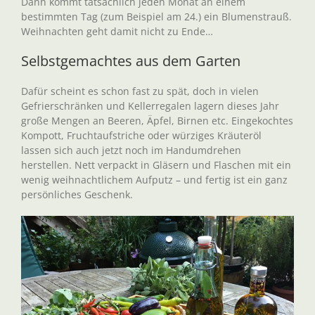
Dann kommt tatsächlich jeden Monat an einem
bestimmten Tag (zum Beispiel am 24.) ein Blumenstrauß.
Weihnachten geht damit nicht zu Ende…
Selbstgemachtes aus dem Garten
Dafür scheint es schon fast zu spät, doch in vielen
Gefrierschränken und Kellerregalen lagern dieses Jahr
große Mengen an Beeren, Äpfel, Birnen etc. Eingekochtes
Kompott, Fruchtaufstriche oder würziges Kräuteröl
lassen sich auch jetzt noch im Handumdrehen
herstellen. Nett verpackt in Gläsern und Flaschen mit ein
wenig weihnachtlichem Aufputz – und fertig ist ein ganz
persönliches Geschenk.