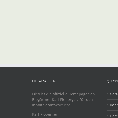
HERAUSGEBER
QUICK
Dies ist die offizielle Homepage von
Gart
Biogärtner Karl Ploberger. Für den
Inhalt verantwortlich:
Imp
Karl Ploberger
Dat