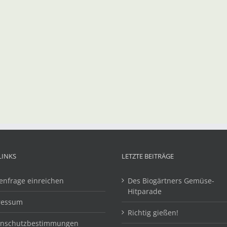
LINKS
LETZTE BEITRÄGE
enfrage einreichen
Des Biogärtners Gemüse-
Hitparade
ressum
Richtig gießen!
enschutzbestimmungen