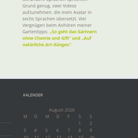
Grund genug, zwei Videos
aufzunehmen, die mein Avatar in
sechs Sprachen übersetzt. Viel
Vergnügen beim Anhören meiner
Gartentipps:
„So geht das Gärtnern
ohne Chemie und Gift“ und „Auf
natürliche Art düngen“.
KALENDER
August 2026
M
D
M
D
F
S
S
1
2
3
4
5
6
7
8
9
10
11
12
13
14
15
16