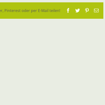
Facebook
Twitter
Pinteres
E-
r, Pinterest oder per E-Mail teilen!
Ma