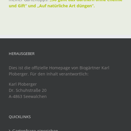
und Gift“ und „Auf natürliche Art düngen“.
HERAUSGEBER
Dies ist die offizielle Homepage von Biogärtner Karl
Ploberger. Für den Inhalt verantwortlich:
Karl Ploberger
Dr. Schuhstraße 20
A-4863 Seewalchen
QUICKLINKS
Gartenfrage einreichen