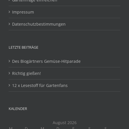
Impressum
Datenschutzbestimmungen
LETZTE BEITRÄGE
Des Biogärtners Gemüse-Hitparade
Richtig gießen!
12 x Lesestoff für Gartenfans
KALENDER
August 2026
M
D
M
D
F
S
S