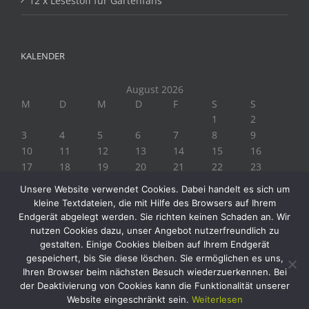
12 x Lesestoff für Gartenfans
KALENDER
August 2026
M
D
M
D
F
S
S
1
2
3
4
5
6
7
8
9
10
11
12
13
14
15
16
17
18
19
20
21
22
23
24
25
26
27
28
29
30
Unsere Website verwendet Cookies. Dabei handelt es sich um
31
kleine Textdateien, die mit Hilfe des Browsers auf Ihrem
« Juli
Endgerät abgelegt werden. Sie richten keinen Schaden an. Wir
nutzen Cookies dazu, unser Angebot nutzerfreundlich zu
gestalten. Einige Cookies bleiben auf Ihrem Endgerät
gespeichert, bis Sie diese löschen. Sie ermöglichen es uns,
Ihren Browser beim nächsten Besuch wiederzuerkennen. Bei
der Deaktivierung von Cookies kann die Funktionalität unserer
Website eingeschränkt sein.
Weiterlesen
Copyright 2019 Biogärtner Ploberger | Alle Rechte vorbehalten