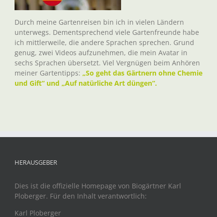
Durch meine Gartenreisen bin ich in vielen Ländern
unterwegs. Dementsprechend viele Gartenfreunde habe
ich mittlerweile, die andere Sprachen sprechen. Grund
genug, zwei Videos aufzunehmen, die mein Avatar in
sechs Sprachen übersetzt. Viel Vergnügen beim Anhören
meiner Gartentipps:
„So geht das Gärtnern ohne Chemie
und Gift“ und „Auf natürliche Art düngen“.
HERAUSGEBER
Dies ist die offizielle Homepage von Biogärtner Karl
Ploberger. Für den Inhalt verantwortlich:
Karl Ploberger