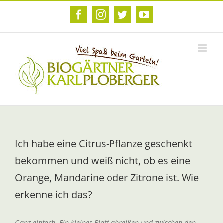
Zum
Inhalt
Facebook
Instagram
Twitter
YouTube
springen
Ich habe eine Citrus-Pflanze geschenkt
bekommen und weiß nicht, ob es eine
Orange, Mandarine oder Zitrone ist. Wie
erkenne ich das?
Ganz einfach. Ein kleines Blatt abreißen und zwischen den