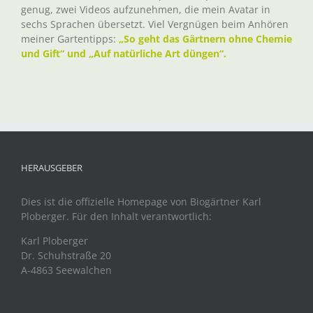
genug, zwei Videos aufzunehmen, die mein Avatar in
sechs Sprachen übersetzt. Viel Vergnügen beim Anhören
meiner Gartentipps:
„So geht das Gärtnern ohne Chemie
und Gift“ und „Auf natürliche Art düngen“.
HERAUSGEBER
Dies ist die offizielle Homepage von Biogärtner Karl
Ploberger. Für den Inhalt verantwortlich:
Karl Ploberger
Dr. Schuhstraße 20
A-4863 Seewalchen