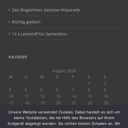
Des Biogärtners Gemüse-Hitparade
Richtig gießen!
12 x Lesestoff für Gartenfans
KALENDER
August 2026
M
D
M
D
F
S
S
1
2
3
4
5
6
7
8
9
10
11
12
13
14
15
16
17
18
19
20
21
22
23
24
25
26
27
28
29
30
Unsere Website verwendet Cookies. Dabei handelt es sich um
31
kleine Textdateien, die mit Hilfe des Browsers auf Ihrem
« Juli
Endgerät abgelegt werden. Sie richten keinen Schaden an. Wir