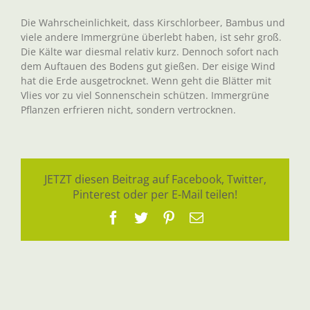
Die Wahrscheinlichkeit, dass Kirschlorbeer, Bambus und
viele andere Immergrüne überlebt haben, ist sehr groß.
Die Kälte war diesmal relativ kurz. Dennoch sofort nach
dem Auftauen des Bodens gut gießen. Der eisige Wind
hat die Erde ausgetrocknet. Wenn geht die Blätter mit
Vlies vor zu viel Sonnenschein schützen. Immergrüne
Pflanzen erfrieren nicht, sondern vertrocknen.
JETZT diesen Beitrag auf Facebook, Twitter,
Pinterest oder per E-Mail teilen!
Facebook
Twitter
Pinterest
E-
Mail