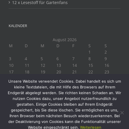
12 x Lesestoff für Gartenfans
KALENDER
August 2026
M
D
M
D
F
S
S
1
2
3
4
5
6
7
8
9
10
11
12
13
14
15
16
17
18
19
20
21
22
23
24
25
26
27
28
29
30
Unsere Website verwendet Cookies. Dabei handelt es sich um
31
kleine Textdateien, die mit Hilfe des Browsers auf Ihrem
« Juli
Endgerät abgelegt werden. Sie richten keinen Schaden an. Wir
nutzen Cookies dazu, unser Angebot nutzerfreundlich zu
gestalten. Einige Cookies bleiben auf Ihrem Endgerät
gespeichert, bis Sie diese löschen. Sie ermöglichen es uns,
Ihren Browser beim nächsten Besuch wiederzuerkennen. Bei
der Deaktivierung von Cookies kann die Funktionalität unserer
Website eingeschränkt sein.
Weiterlesen
Copyright 2019 Biogärtner Ploberger | Alle Rechte vorbehalten