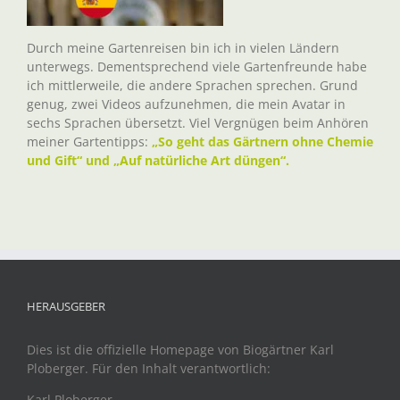
Durch meine Gartenreisen bin ich in vielen Ländern
unterwegs. Dementsprechend viele Gartenfreunde habe
ich mittlerweile, die andere Sprachen sprechen. Grund
genug, zwei Videos aufzunehmen, die mein Avatar in
sechs Sprachen übersetzt. Viel Vergnügen beim Anhören
meiner Gartentipps:
„So geht das Gärtnern ohne Chemie
und Gift“ und „Auf natürliche Art düngen“.
HERAUSGEBER
Dies ist die offizielle Homepage von Biogärtner Karl
Ploberger. Für den Inhalt verantwortlich:
Karl Ploberger