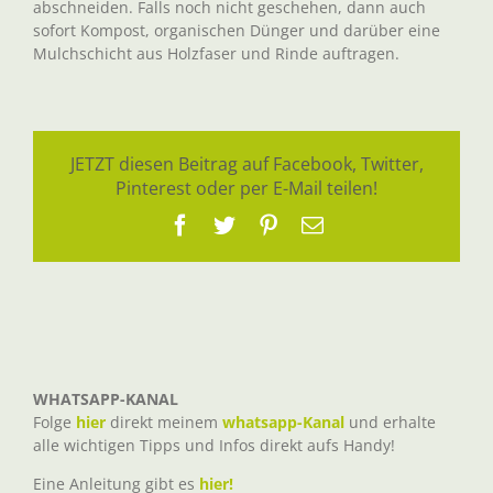
abschneiden. Falls noch nicht geschehen, dann auch
sofort Kompost, organischen Dünger und darüber eine
Mulchschicht aus Holzfaser und Rinde auftragen.
JETZT diesen Beitrag auf Facebook, Twitter,
Pinterest oder per E-Mail teilen!
Facebook
Twitter
Pinterest
E-
Mail
WHATSAPP-KANAL
Folge
hier
direkt meinem
whatsapp-Kanal
und erhalte
alle wichtigen Tipps und Infos direkt aufs Handy!
Eine Anleitung gibt es
hier!