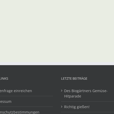
LINKS
LETZTE BEITRÄGE
enfrage einreichen
Des Biogärtners Gemüse-
Hitparade
ressum
Richtig gießen!
enschutzbestimmungen