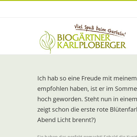
Zum
Inhalt
springen
Ich hab so eine Freude mit meinem
empfohlen haben, ist er im Sommer
hoch geworden. Steht nun in einem
zeigt schon die erste rote Blüten
Abend Licht brennt?)
Sie haben das perfekt gemacht! Sobald die Kurzt