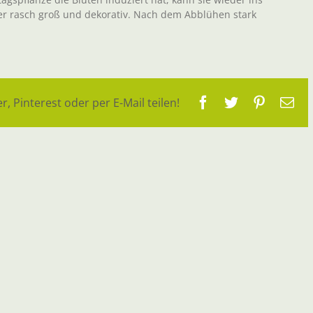
r rasch groß und dekorativ. Nach dem Abblühen stark
Facebook
Twitter
Pinteres
E-
r, Pinterest oder per E-Mail teilen!
Ma