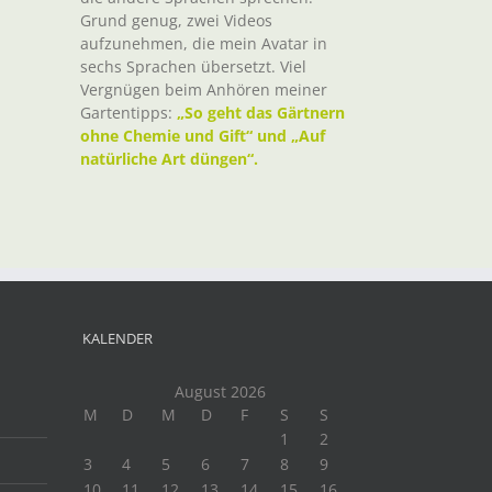
Grund genug, zwei Videos
aufzunehmen, die mein Avatar in
sechs Sprachen übersetzt. Viel
Vergnügen beim Anhören meiner
Gartentipps:
„So geht das Gärtnern
ohne Chemie und Gift“ und „Auf
natürliche Art düngen“.
KALENDER
August 2026
M
D
M
D
F
S
S
1
2
3
4
5
6
7
8
9
10
11
12
13
14
15
16