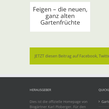
Feigen – die neuen,
ganz alten
Gartenfrüchte
JETZT diesen Beitrag auf Facebook, Twitte
HERAUSGEBER
QUICK
Dies ist die offizielle Homepage von
Gart
Biogärtner Karl Ploberger. Für den