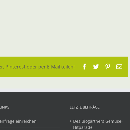
Facebook
Twitter
Pinteres
E-
r, Pinterest oder per E-Mail teilen!
Ma
LINKS
LETZTE BEITRÄGE
enfrage einreichen
Des Biogärtners Gemüse-
Hitparade