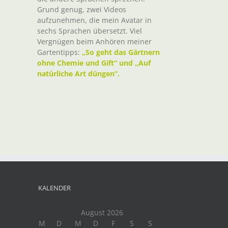
Grund genug, zwei Videos
aufzunehmen, die mein Avatar in
sechs Sprachen übersetzt. Viel
Vergnügen beim Anhören meiner
Gartentipps:
„So geht das Gärtnern
ohne Chemie und Gift“ und „Auf
natürliche Art düngen“.
t
il
KALENDER
August 2026
M
D
M
D
F
S
S