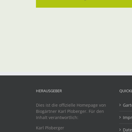
HERAUSGEBER
QUICK
Dies ist die offizielle Homepage von
Gart
Biogärtner Karl Ploberger. Für den
Inhalt verantwortlich:
Imp
Karl Ploberger
Dat