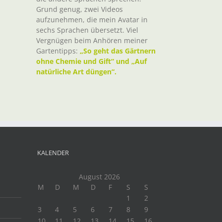
il
Grund genug, zwei Videos
aufzunehmen, die mein Avatar in
sechs Sprachen übersetzt. Viel
Vergnügen beim Anhören meiner
Gartentipps:
„So geht das Gärtnern
ohne Chemie und Gift“ und „Auf
natürliche Art düngen“.
KALENDER
August 2026
M
D
M
D
F
S
S
1
2
3
4
5
6
7
8
9
10
11
12
13
14
15
16