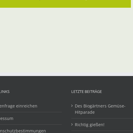
Ma
LINKS
LETZTE BEITRÄGE
enfrage einreichen
Des Biogärtners Gemüse-
Hitparade
ressum
Richtig gießen!
enschutzbestimmungen