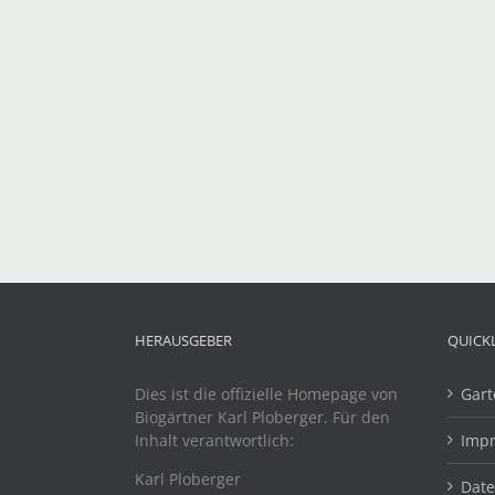
HERAUSGEBER
QUICK
Dies ist die offizielle Homepage von
Gart
Biogärtner Karl Ploberger. Für den
Inhalt verantwortlich:
Imp
Karl Ploberger
Dat