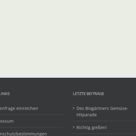
LINKS
LETZTE BEITRÄGE
enfrage einreichen
Des Biogärtners Gemüse-
Hitparade
ressum
Richtig gießen!
enschutzbestimmungen