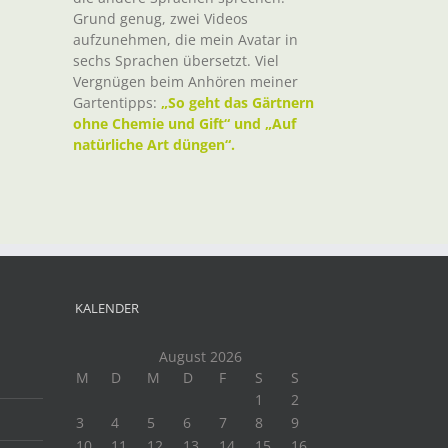
Grund genug, zwei Videos
aufzunehmen, die mein Avatar in
sechs Sprachen übersetzt. Viel
Vergnügen beim Anhören meiner
Gartentipps:
„So geht das Gärtnern
ohne Chemie und Gift“ und „Auf
natürliche Art düngen“.
KALENDER
August 2026
M
D
M
D
F
S
S
1
2
3
4
5
6
7
8
9
10
11
12
13
14
15
16