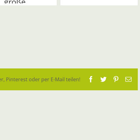
große...
Facebook
Twitter
Pinteres
E-
r, Pinterest oder per E-Mail teilen!
Ma