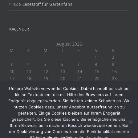
12 x Lesestoff für Gartenfans
KALENDER
August 2026
M
D
M
D
F
S
S
1
2
3
4
5
6
7
8
9
10
11
12
13
14
15
16
17
18
19
20
21
22
23
24
25
26
27
28
29
30
Unsere Website verwendet Cookies. Dabei handelt es sich um
31
kleine Textdateien, die mit Hilfe des Browsers auf Ihrem
« Juli
Endgerät abgelegt werden. Sie richten keinen Schaden an. Wir
nutzen Cookies dazu, unser Angebot nutzerfreundlich zu
gestalten. Einige Cookies bleiben auf Ihrem Endgerät
gespeichert, bis Sie diese löschen. Sie ermöglichen es uns,
Ihren Browser beim nächsten Besuch wiederzuerkennen. Bei
der Deaktivierung von Cookies kann die Funktionalität unserer
Website eingeschränkt sein.
Weiterlesen