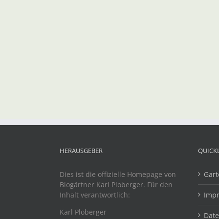
HERAUSGEBER
QUICK
Dies ist die offizielle Homepage von
Gart
Biogärtner Karl Ploberger. Für den
Inhalt verantwortlich:
Imp
Karl Ploberger
Dat