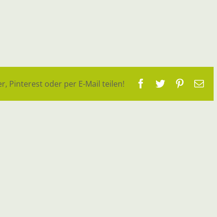
Facebook
Twitter
Pinteres
E-
r, Pinterest oder per E-Mail teilen!
Ma