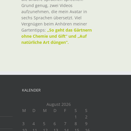
Grund genug, zwei Videos
aufzunehmen, die mein Avatar in
sechs Sprachen übersetzt. Viel
Vergnügen beim Anhören meiner
Gartentipps:
„So geht das Gärtnern
ohne Chemie und Gift“ und „Auf
natürliche Art düngen“.
KALENDER
August 2026
M
D
M
D
F
S
S
1
2
3
4
5
6
7
8
9
10
11
12
13
14
15
16