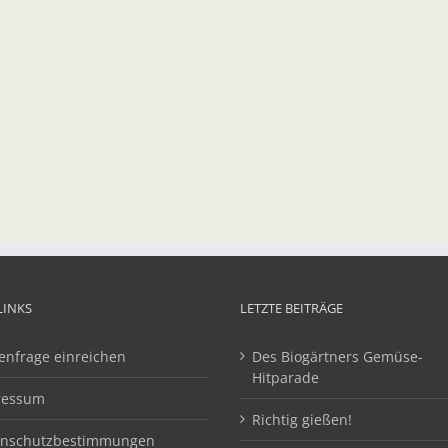
LINKS
LETZTE BEITRÄGE
enfrage einreichen
Des Biogärtners Gemüse-
Hitparade
ressum
Richtig gießen!
enschutzbestimmungen