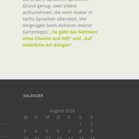
Grund genug, zwei Videos
aufzunehmen, die mein Avatar in
sechs Sprachen übersetzt. Viel
Vergnügen beim Anhören meiner
Gartentipps:
„So geht das Gärtnern
ohne Chemie und Gift“ und „Auf
natürliche Art düngen“.
KALENDER
August 2026
M
D
M
D
F
S
S
1
2
3
4
5
6
7
8
9
10
11
12
13
14
15
16