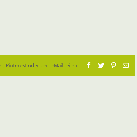
Facebook
Twitter
Pinteres
E-
r, Pinterest oder per E-Mail teilen!
Ma