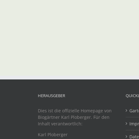
HERAUSGEBER
QUICK
Dies ist die offizielle Homepage von
Gart
Biogärtner Karl Ploberger. Für den
Inhalt verantwortlich:
Imp
Karl Ploberger
Dat