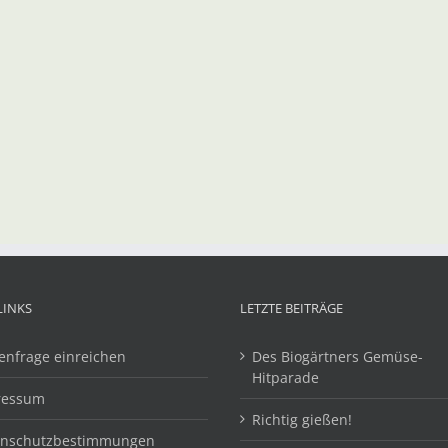
LINKS
LETZTE BEITRÄGE
enfrage einreichen
Des Biogärtners Gemüse-
Hitparade
ressum
Richtig gießen!
enschutzbestimmungen