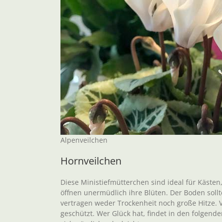
Alpenveilchen
Hornveilchen
Diese Ministiefmütterchen sind ideal für Käste
öffnen unermüdlich ihre Blüten. Der Boden soll
vertragen weder Trockenheit noch große Hitze. V
geschützt. Wer Glück hat, findet in den folgende