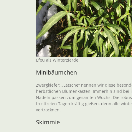
Efeu als Winterzierde
Minibäumchen
Zwergkiefer: „Latsche“ nennen wir diese besond
herbstlichen Blumenkasten. Immerhin sind bei ih
Nadeln passen zum gesamten Wuchs. Die robuste
frostfreien Tagen kräftig gießen, denn alle wi
vertrocknen.
Skimmie