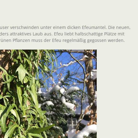
 Häuser verschwinden unter einem dicken Efeumantel. Die neuen,
rs attraktives Laub aus. Efeu liebt halbschattige Plätze mit
rgrünen Pflanzen muss der Efeu regelmäßig gegossen werden.