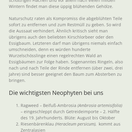
schottrigen Flächen und vor allem nach vielen milden
Wintern findet man diese üppig blühenden Gehölze.
Naturschutz raten als Kompromiss die abgeblühten Teile
sofort zu entfernen und zum Restmüll zu geben. So wird
die Aussaat verhindert. Ähnlich kritisch sieht man
übrigens auch den beliebten Kirschlorbeer oder den
Essigbaum. Letzteren darf man übrigens niemals einfach
umschneiden, denn es würden hunderte
Wurzelschösslinge einen regelrechten Wald an
Essigbäumen zur Folge haben. Sogenanntes Ringeln, also
nach und nach Teile der Rinde entfernen (über zwei, drei
Jahre) sind besser geeignet den Baum zum Absterben zu
bringen.
Die wichtigsten Neophyten bei uns
Ragweed – Beifuß-Ambrosia
(Ambrosia artemisifolia)
– eingeschleppt durch Getreideimporte – 2. Hälfte
des 19. Jahrhunderts. Blüte: August bis Oktober
Riesenbärenklau
(Heracleum persicum),
kommt aus
Zentralasien