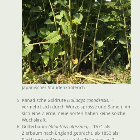
Japanischer Staudenknöterich
Kanadische Goldrute
(Solidago canadensis)
–
vermehrt sich durch Wurzelsprosse und Samen. An
sich eine Zierde, neue Sorten haben keine solche
Wuchskraft.
Götterbaum
(Ailanthus altissima)
– 1571 als
Zierbaum nach England gebracht, ab 1850 als
Parkbaum in Wien, durch die Trümmer im 2.