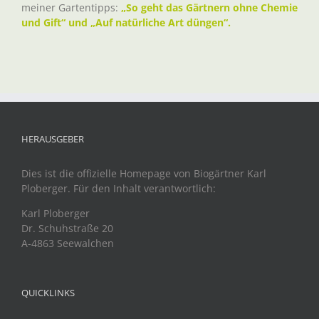
meiner Gartentipps:
„So geht das Gärtnern ohne Chemie
und Gift“ und „Auf natürliche Art düngen“.
HERAUSGEBER
Dies ist die offizielle Homepage von Biogärtner Karl
Ploberger. Für den Inhalt verantwortlich:
Karl Ploberger
Dr. Schuhstraße 20
A-4863 Seewalchen
QUICKLINKS