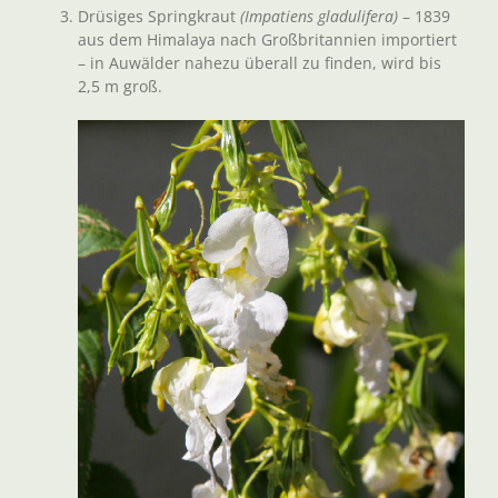
Drüsiges Springkraut
(Impatiens gladulifera)
– 1839
aus dem Himalaya nach Großbritannien importiert
– in Auwälder nahezu überall zu finden, wird bis
2,5 m groß.