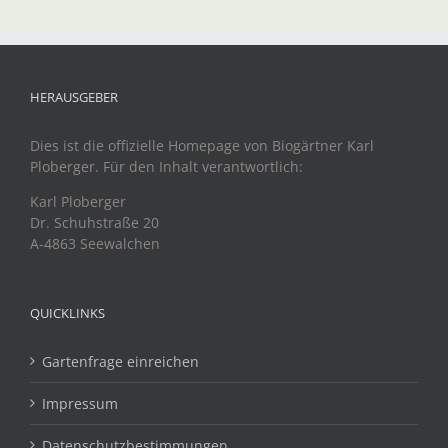
HERAUSGEBER
Dies ist die offizielle Homepage von Biogärtner Karl
Ploberger. Für den Inhalt verantwortlich:
Karl Ploberger
Dr. Schuhstraße 20
A-4863 Seewalchen
QUICKLINKS
Gartenfrage einreichen
Impressum
Datenschutzbestimmungen