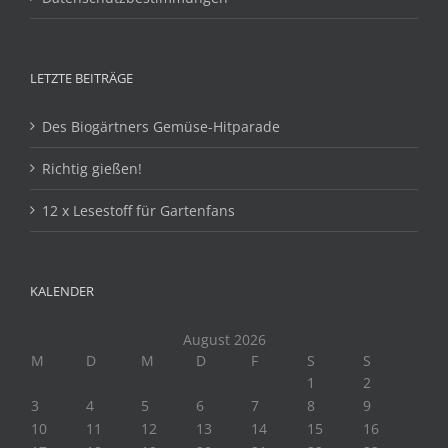
LETZTE BEITRÄGE
Des Biogärtners Gemüse-Hitparade
Richtig gießen!
12 x Lesestoff für Gartenfans
KALENDER
August 2026
M
D
M
D
F
S
S
1
2
3
4
5
6
7
8
9
10
11
12
13
14
15
16