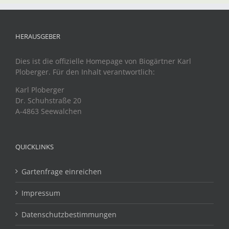
HERAUSGEBER
Dies ist die offizielle Homepage von Biogärtner Karl
Ploberger. Für den Inhalt verantwortlich:
Karl Ploberger
Dr. Schuhstraße 20
A-4863 Seewalchen
QUICKLINKS
Gartenfrage einreichen
Impressum
Datenschutzbestimmungen