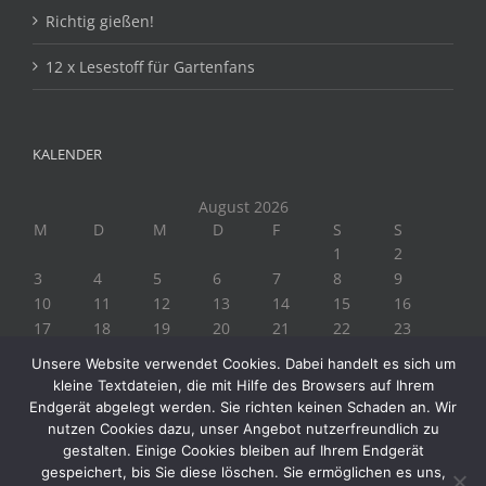
Richtig gießen!
12 x Lesestoff für Gartenfans
KALENDER
August 2026
M
D
M
D
F
S
S
1
2
3
4
5
6
7
8
9
10
11
12
13
14
15
16
17
18
19
20
21
22
23
24
25
26
27
28
29
30
Unsere Website verwendet Cookies. Dabei handelt es sich um
31
kleine Textdateien, die mit Hilfe des Browsers auf Ihrem
« Juli
Endgerät abgelegt werden. Sie richten keinen Schaden an. Wir
nutzen Cookies dazu, unser Angebot nutzerfreundlich zu
gestalten. Einige Cookies bleiben auf Ihrem Endgerät
gespeichert, bis Sie diese löschen. Sie ermöglichen es uns,