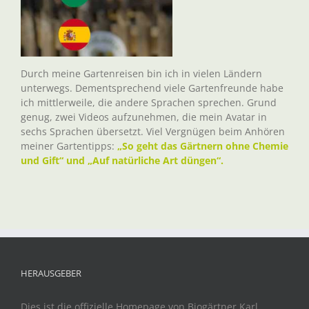
Durch meine Gartenreisen bin ich in vielen Ländern
unterwegs. Dementsprechend viele Gartenfreunde habe
ich mittlerweile, die andere Sprachen sprechen. Grund
genug, zwei Videos aufzunehmen, die mein Avatar in
sechs Sprachen übersetzt. Viel Vergnügen beim Anhören
meiner Gartentipps:
„So geht das Gärtnern ohne Chemie
und Gift“ und „Auf natürliche Art düngen“.
HERAUSGEBER
Dies ist die offizielle Homepage von Biogärtner Karl