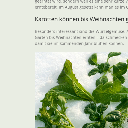
geerntet wird, sondern weil es eine sehr kurze 
erntebereit. Im August gesetzt kann man es im 
Karotten können bis Weihnachten 
Besonders interessant sind die Wurzelgemüse. A
Garten bis Weihnachten ernten – da schmecken 
damit sie im kommenden Jahr blühen können.