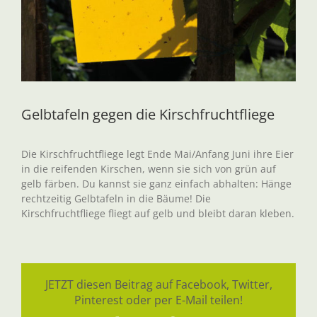
Gelbtafeln gegen die Kirschfruchtfliege
Die Kirschfruchtfliege legt Ende Mai/Anfang Juni ihre Eier
in die reifenden Kirschen, wenn sie sich von grün auf
gelb färben. Du kannst sie ganz einfach abhalten: Hänge
rechtzeitig Gelbtafeln in die Bäume! Die
Kirschfruchtfliege fliegt auf gelb und bleibt daran kleben.
JETZT diesen Beitrag auf Facebook, Twitter,
Pinterest oder per E-Mail teilen!