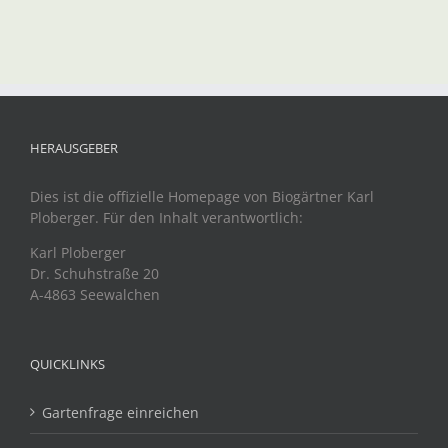
HERAUSGEBER
Dies ist die offizielle Homepage von Biogärtner Karl
Ploberger. Für den Inhalt verantwortlich:
Karl Ploberger
Dr. Schuhstraße 20
A-4863 Seewalchen
QUICKLINKS
Gartenfrage einreichen