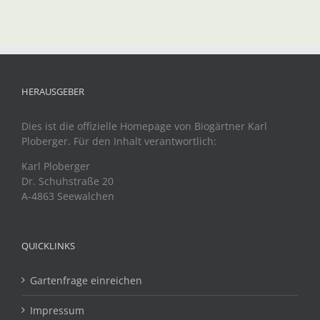
HERAUSGEBER
Dies ist die offizielle Homepage von Biogärtner Karl
Ploberger. Für den Inhalt verantwortlich:
Karl Ploberger
Dr. Schuhstraße 20
A-4863 Seewalchen
QUICKLINKS
Gartenfrage einreichen
Impressum