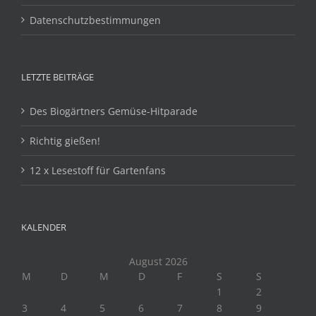
Datenschutzbestimmungen
LETZTE BEITRÄGE
Des Biogärtners Gemüse-Hitparade
Richtig gießen!
12 x Lesestoff für Gartenfans
KALENDER
August 2026
M
D
M
D
F
S
S
1
2
3
4
5
6
7
8
9