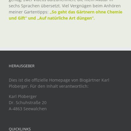
sechs Sprachen übersetzt. Viel Vergnügen beim Anhören
meiner Gartentipps:
„So geht das Gärtnern ohne Chemie
und Gift“ und „Auf natürliche Art düngen“.
HERAUSGEBER
Dies ist die offizielle Homepage von Biogärtner Karl
Ploberger. Für den Inhalt verantwortlich:
Karl Ploberger
Dr. Schuhstraße 20
A-4863 Seewalchen
QUICKLINKS