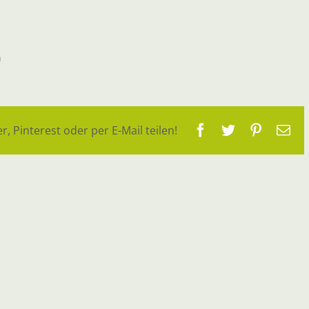
n
Facebook
Twitter
Pinteres
E-
r, Pinterest oder per E-Mail teilen!
Ma