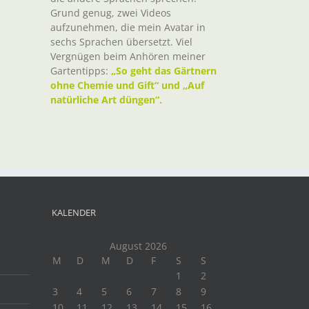
Grund genug, zwei Videos
aufzunehmen, die mein Avatar in
sechs Sprachen übersetzt. Viel
Vergnügen beim Anhören meiner
Gartentipps:
„So geht das Gärtnern
ohne Chemie und Gift“ und „Auf
natürliche Art düngen“.
KALENDER
August 2026
M
D
M
D
F
S
S
1
2
3
4
5
6
7
8
9
10
11
12
13
14
15
16