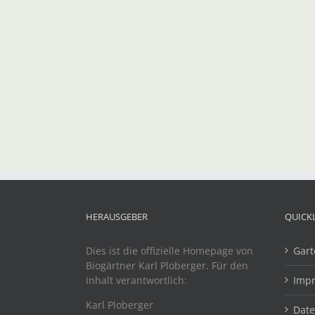
HERAUSGEBER
QUICK
Dies ist die offizielle Homepage von
Gart
Biogärtner Karl Ploberger. Für den
Inhalt verantwortlich:
Imp
Karl Ploberger
Dat