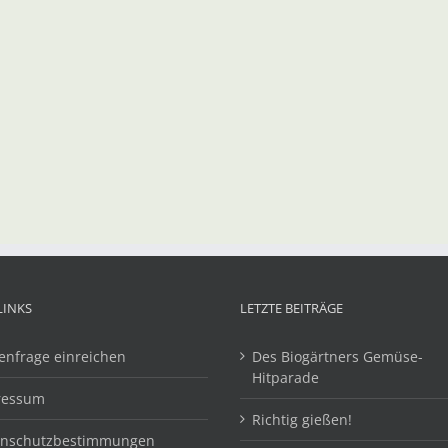
LINKS
LETZTE BEITRÄGE
enfrage einreichen
Des Biogärtners Gemüse-
Hitparade
ressum
Richtig gießen!
enschutzbestimmungen