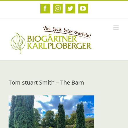
Zum
Inhalt
Facebook
Instagram
Twitter
YouTube
springen
Tom stuart Smith – The Barn