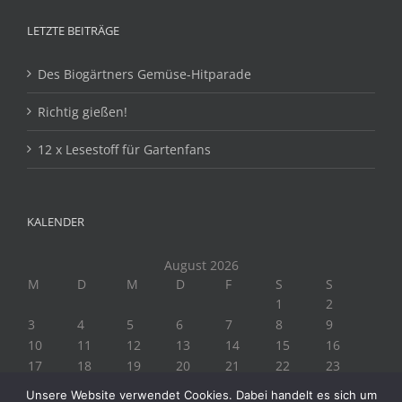
LETZTE BEITRÄGE
Des Biogärtners Gemüse-Hitparade
Richtig gießen!
12 x Lesestoff für Gartenfans
KALENDER
August 2026
M
D
M
D
F
S
S
1
2
3
4
5
6
7
8
9
10
11
12
13
14
15
16
17
18
19
20
21
22
23
24
25
26
27
28
29
30
Unsere Website verwendet Cookies. Dabei handelt es sich um