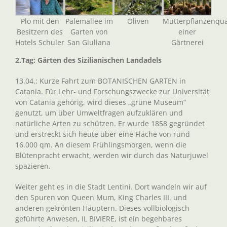
Plo mit den
Palemallee im
Oliven
Mutterpflanzenqua
Besitzern des
Garten von
einer
Hotels Schuler
San Giuliana
Gärtnerei
2.Tag: Gärten des Sizilianischen Landadels
13.04.: Kurze Fahrt zum BOTANISCHEN GARTEN in
Catania. Für Lehr- und Forschungszwecke zur Universität
von Catania gehörig, wird dieses „grüne Museum“
genutzt, um über Umweltfragen aufzuklären und
natürliche Arten zu schützen. Er wurde 1858 gegründet
und erstreckt sich heute über eine Fläche von rund
16.000 qm. An diesem Frühlingsmorgen, wenn die
Blütenpracht erwacht, werden wir durch das Naturjuwel
spazieren.
Weiter geht es in die Stadt Lentini. Dort wandeln wir auf
den Spuren von Queen Mum, King Charles III. und
anderen gekrönten Häuptern. Dieses vollbiologisch
geführte Anwesen, IL BIVIERE, ist ein begehbares