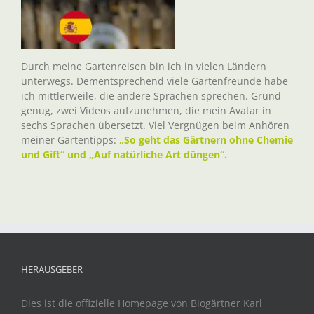
Durch meine Gartenreisen bin ich in vielen Ländern
unterwegs. Dementsprechend viele Gartenfreunde habe
ich mittlerweile, die andere Sprachen sprechen. Grund
genug, zwei Videos aufzunehmen, die mein Avatar in
sechs Sprachen übersetzt. Viel Vergnügen beim Anhören
meiner Gartentipps:
„So geht das Gärtnern ohne Chemie
und Gift“ und „Auf natürliche Art düngen“.
HERAUSGEBER
Dies ist die offizielle Homepage von Biogärtner Karl