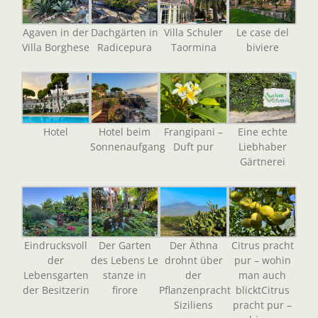
Agaven in der
Dachgärten in
Villa Schuler
Le case del
Villa Borghese
Radicepura
Taormina
biviere
Hotel
Hotel beim
Frangipani –
Eine echte
Sonnenaufgang
Duft pur
Liebhaber
Gärtnerei
Eindrucksvoll
Der Garten
Der Äthna
Citrus pracht
der
des Lebens Le
drohnt über
pur – wohin
Lebensgarten
stanze in
der
man auch
der Besitzerin
firore
Pflanzenpracht
blicktCitrus
Siziliens
pracht pur –