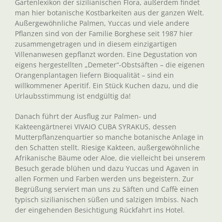
Gartenlexikon der sizilianischen Flora, außerdem findet
man hier botanische Kostbarkeiten aus der ganzen Welt.
Außergewöhnliche Palmen, Yuccas und viele andere
Pflanzen sind von der Familie Borghese seit 1987 hier
zusammengetragen und in diesem einzigartigen
Villenanwesen gepflanzt worden. Eine Degustation von
eigens hergestellten „Demeter“-Obstsäften – die eigenen
Orangenplantagen liefern Bioqualität – sind ein
willkommener Aperitif. Ein Stück Kuchen dazu, und die
Urlaubsstimmung ist endgültig da!
Danach führt der Ausflug zur Palmen- und
Kakteengärtnerei VIVAIO CUBA SYRAKUS, dessen
Mutterpflanzenquartier so manche botanische Anlage in
den Schatten stellt. Riesige Kakteen, außergewöhnliche
Afrikanische Bäume oder Aloe, die vielleicht bei unserem
Besuch gerade blühen und dazu Yuccas und Agaven in
allen Formen und Farben werden uns begeistern. Zur
Begrüßung serviert man uns zu Säften und Caffè einen
typisch sizilianischen süßen und salzigen Imbiss. Nach
der eingehenden Besichtigung Rückfahrt ins Hotel.