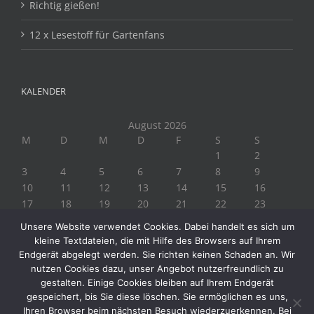
Richtig gießen!
12 x Lesestoff für Gartenfans
KALENDER
August 2026
M
D
M
D
F
S
S
1
2
3
4
5
6
7
8
9
10
11
12
13
14
15
16
17
18
19
20
21
22
23
24
25
26
27
28
29
30
Unsere Website verwendet Cookies. Dabei handelt es sich um
31
kleine Textdateien, die mit Hilfe des Browsers auf Ihrem
« Juli
Endgerät abgelegt werden. Sie richten keinen Schaden an. Wir
nutzen Cookies dazu, unser Angebot nutzerfreundlich zu
gestalten. Einige Cookies bleiben auf Ihrem Endgerät
gespeichert, bis Sie diese löschen. Sie ermöglichen es uns,
Ihren Browser beim nächsten Besuch wiederzuerkennen. Bei