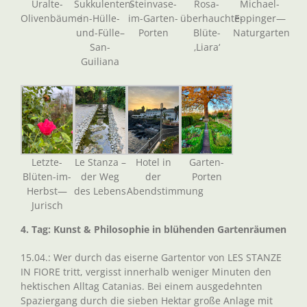
Uralte-
Sukkulenten-
Steinvase-
Rosa-
Michael-
Olivenbäume
in-Hülle-
im-Garten-
überhauchte-
Eppinger—
und-Fülle–
Porten
Blüte-
Naturgarten
San-
‚Liara‘
Guiliana
Letzte-
Le Stanza –
Hotel in
Garten-
Blüten-im-
der Weg
der
Porten
Herbst—
des Lebens
Abendstimmung
Jurisch
4. Tag: Kunst & Philosophie in blühenden Gartenräumen
15.04.: Wer durch das eiserne Gartentor von LES STANZE
IN FIORE tritt, vergisst innerhalb weniger Minuten den
hektischen Alltag Catanias. Bei einem ausgedehnten
Spaziergang durch die sieben Hektar große Anlage mit