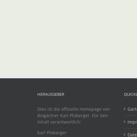
HERAUSGEBER
QUICK
Dies ist die offizielle Homepage von
Gart
Biogärtner Karl Ploberger. Für den
Inhalt verantwortlich:
Imp
Karl Ploberger
Dat