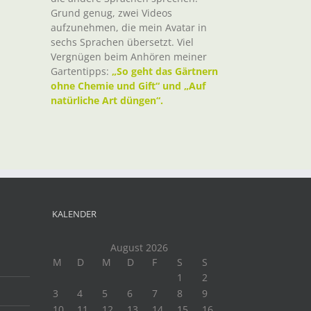
Grund genug, zwei Videos
aufzunehmen, die mein Avatar in
sechs Sprachen übersetzt. Viel
Vergnügen beim Anhören meiner
Gartentipps:
„So geht das Gärtnern
ohne Chemie und Gift“ und „Auf
natürliche Art düngen“.
KALENDER
August 2026
M
D
M
D
F
S
S
1
2
3
4
5
6
7
8
9
10
11
12
13
14
15
16