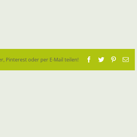
Facebook
Twitter
Pinteres
E-
r, Pinterest oder per E-Mail teilen!
Ma