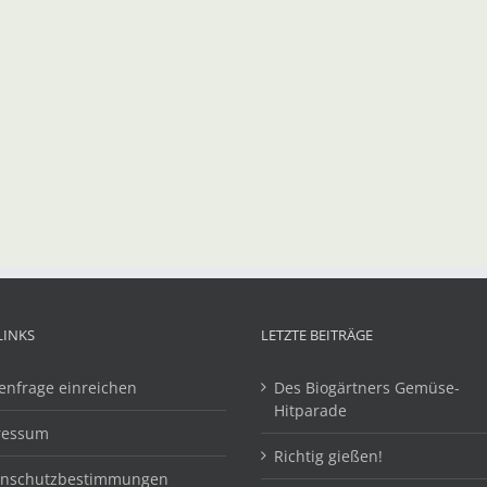
LINKS
LETZTE BEITRÄGE
enfrage einreichen
Des Biogärtners Gemüse-
Hitparade
ressum
Richtig gießen!
enschutzbestimmungen