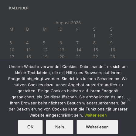
KALENDER
August 2026
M
D
M
D
F
S
S
1
2
3
4
5
6
7
8
9
10
11
12
13
14
15
16
17
18
19
20
21
22
23
24
25
26
27
28
29
30
Unsere Website verwendet Cookies. Dabei handelt es sich um
31
kleine Textdateien, die mit Hilfe des Browsers auf Ihrem
« Juli
Endgerät abgelegt werden. Sie richten keinen Schaden an. Wir
nutzen Cookies dazu, unser Angebot nutzerfreundlich zu
gestalten. Einige Cookies bleiben auf Ihrem Endgerät
gespeichert, bis Sie diese löschen. Sie ermöglichen es uns,
Ihren Browser beim nächsten Besuch wiederzuerkennen. Bei
der Deaktivierung von Cookies kann die Funktionalität unserer
Website eingeschränkt sein.
Weiterlesen
Copyright 2019 Biogärtner Ploberger | Alle Rechte vorbehalten
Facebook
Instagram
Twitter
YouTube
This website uses cookies and third party
OK
Nein
Weiterlesen
OK
services.