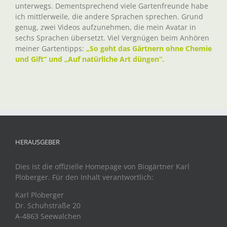
unterwegs. Dementsprechend viele Gartenfreunde habe
ich mittlerweile, die andere Sprachen sprechen. Grund
genug, zwei Videos aufzunehmen, die mein Avatar in
sechs Sprachen übersetzt. Viel Vergnügen beim Anhören
meiner Gartentipps:
„So geht das Gärtnern ohne Chemie
und Gift“ und „Auf natürliche Art düngen“.
HERAUSGEBER
Dies ist die offizielle Homepage von Biogärtner Karl
Ploberger. Für den Inhalt verantwortlich:
Karl Ploberger
Dr. Schuhstraße 20
A-4863 Seewalchen