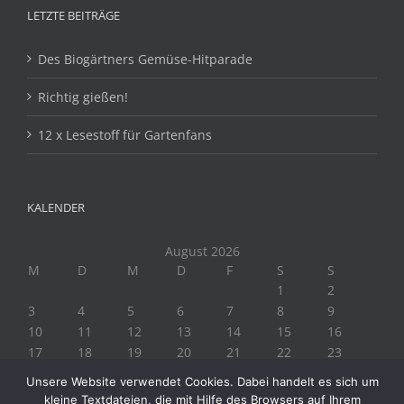
LETZTE BEITRÄGE
Des Biogärtners Gemüse-Hitparade
Richtig gießen!
12 x Lesestoff für Gartenfans
KALENDER
August 2026
M
D
M
D
F
S
S
1
2
3
4
5
6
7
8
9
10
11
12
13
14
15
16
17
18
19
20
21
22
23
24
25
26
27
28
29
30
Unsere Website verwendet Cookies. Dabei handelt es sich um
31
kleine Textdateien, die mit Hilfe des Browsers auf Ihrem