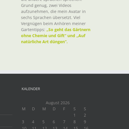
Grund genug, zwei Videos
aufzunehmen, die mein Avatar in
sechs Sprachen übersetzt. Viel
Vergnügen beim Anhören meiner
Gartentipps:
„So geht das Gärtnern
ohne Chemie und Gift“ und „Auf
natürliche Art düngen“.
KALENDER
August 2026
M
D
M
D
F
S
S
1
2
3
4
5
6
7
8
9
10
11
12
13
14
15
16