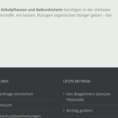
e
Kübelpflanzen und Balkonkisterln
benötigen in der stärksten
rstoffe. Am besten, flüssigen organischen Dünger geben – bei
LINKS
LETZTE BEITRÄGE
enfrage einreichen
Des Biogärtners Gemüse-
Hitparade
ressum
Richtig gießen!
enschutzbestimmungen