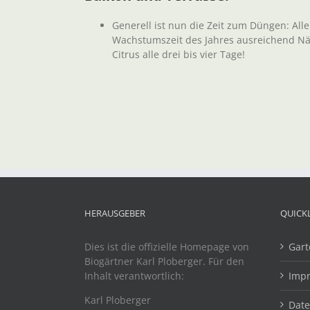
Generell ist nun die Zeit zum Düngen: All
Wachstumszeit des Jahres ausreichend Näh
Citrus alle drei bis vier Tage!
HERAUSGEBER
QUICK
Dies ist die offizielle Homepage von
Gart
Biogärtner Karl Ploberger. Für den
Inhalt verantwortlich:
Imp
Karl Ploberger
Dat