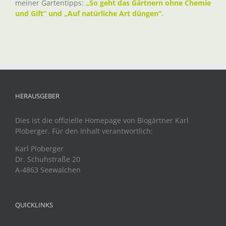
meiner Gartentipps:
„So geht das Gärtnern ohne Chemie
und Gift“ und „Auf natürliche Art düngen“.
HERAUSGEBER
Dies ist die offizielle Homepage von Biogärtner Karl
Ploberger. Für den Inhalt verantwortlich:
Karl Ploberger
Dr. Schuhstraße 20
A-4863 Seewalchen
QUICKLINKS