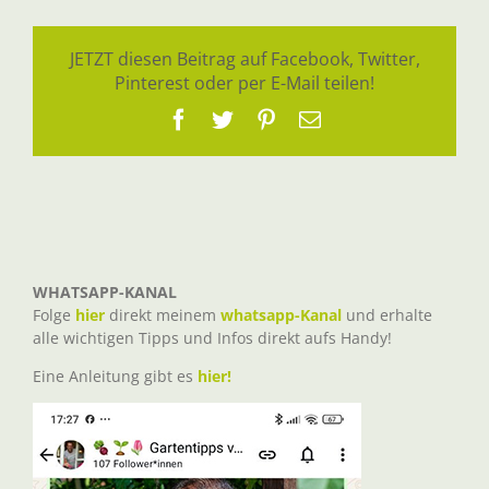
JETZT diesen Beitrag auf Facebook, Twitter,
Pinterest oder per E-Mail teilen!
Facebook
Twitter
Pinterest
E-
Mail
WHATSAPP-KANAL
Folge
hier
direkt meinem
whatsapp-Kanal
und erhalte
alle wichtigen Tipps und Infos direkt aufs Handy!
Eine Anleitung gibt es
hier!