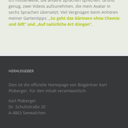
ich mittlerweile, die andere Sprachen sprechen. Grund
genug, zwei Videos aufzunehmen, die mein Avatar in
sechs Sprachen übersetzt. Viel Vergnügen beim Anhören
meiner Gartentipps:
„So geht das Gärtnern ohne Chemie
und Gift“ und „Auf natürliche Art düngen“.
HERAUSGEBER
Dies ist die offizielle Homepage von Biogärtner Karl
Ploberger. Für den Inhalt verantwortlich:
Karl Ploberger
Dr. Schuhstraße 20
A-4863 Seewalchen