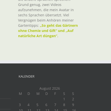
Grund genug, zwei Videos
aufzunehmen, die mein Avatar in
sechs Sprachen übersetzt. Viel
Vergnügen beim Anhören meiner
Gartentipps:
„So geht das Gärtnern
ohne Chemie und Gift“ und „Auf
natürliche Art düngen“.
KALENDER
August 2026
M
D
M
D
F
S
S
1
2
3
4
5
6
7
8
9
10
11
12
13
14
15
16