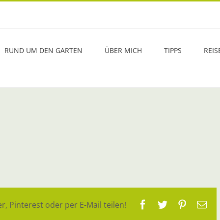
RUND UM DEN GARTEN
ÜBER MICH
TIPPS
REIS
Facebook
Twitter
Pinteres
E-
r, Pinterest oder per E-Mail teilen!
Ma