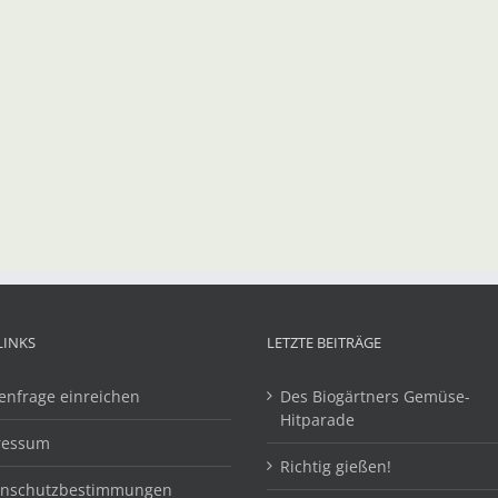
LINKS
LETZTE BEITRÄGE
enfrage einreichen
Des Biogärtners Gemüse-
Hitparade
ressum
Richtig gießen!
enschutzbestimmungen