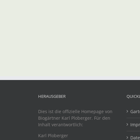
HERAUSGEBER
QUICK
Dies ist die offizielle Homepage von
Gart
Biogärtner Karl Ploberger. Für den
Inhalt verantwortlich:
Imp
Karl Ploberger
Dat