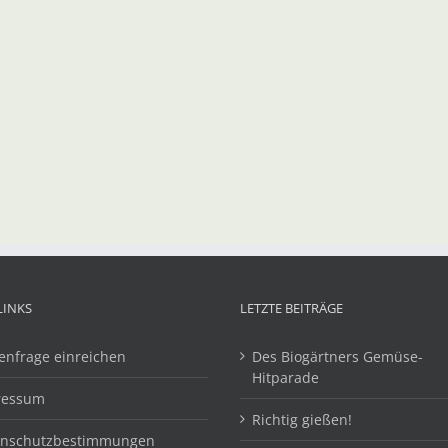
LINKS
LETZTE BEITRÄGE
enfrage einreichen
Des Biogärtners Gemüse-
Hitparade
ressum
Richtig gießen!
enschutzbestimmungen