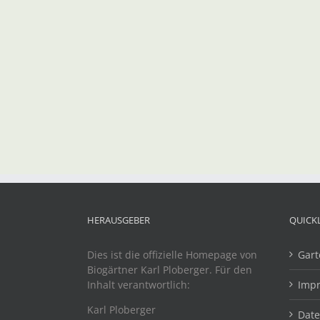
HERAUSGEBER
QUICK
Dies ist die offizielle Homepage von
Gart
Biogärtner Karl Ploberger. Für den
Inhalt verantwortlich:
Imp
Karl Ploberger
Dat