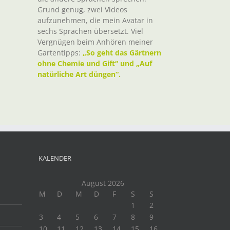
Grund genug, zwei Videos
aufzunehmen, die mein Avatar in
sechs Sprachen übersetzt. Viel
Vergnügen beim Anhören meiner
Gartentipps:
„So geht das Gärtnern
ohne Chemie und Gift“ und „Auf
natürliche Art düngen“.
KALENDER
August 2026
M
D
M
D
F
S
S
1
2
3
4
5
6
7
8
9
10
11
12
13
14
15
16