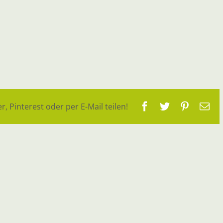
Facebook
Twitter
Pinteres
E-
r, Pinterest oder per E-Mail teilen!
Ma