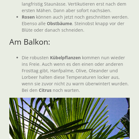
langfristig Staunässe. Vertikutieren erst nach dem
ersten Mähen. Dann aber sofort nachsäen.
Rosen
können auch jetzt noch geschnitten werden.
Ebenso alle
Obstbäume
. Steinobst knapp vor der
Blüte oder danach schneiden.
Am Balkon:
Die robusten
Kübelpflanzen
kommen nun wieder
ins Freie. Auch wenn es den einen oder anderen
Frosttag gibt, Hanfpalme, Olive, Oleander und
Lorbeer halten diese Temperaturen locker aus,
wenn sie zuvor nicht zu warm überwintert wurden.
Bei den
Citrus
noch warten.