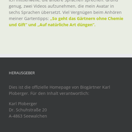
genug, zwei Videos aufzunehmen, die mein Avatar in
sechs Sprachen übersetzt. Viel Vergnügen beim Anhören
meiner Gartentipps:
„So geht das Gärtnern ohne Chemie
und Gift“ und „Auf natürliche Art düngen“.
HERAUSGEBER
Dies ist die offizielle Homepage von Biogärtner Karl
Ploberger. Für den Inhalt verantwortlich:
Karl Ploberger
Dr. Schuhstraße 20
A-4863 Seewalchen