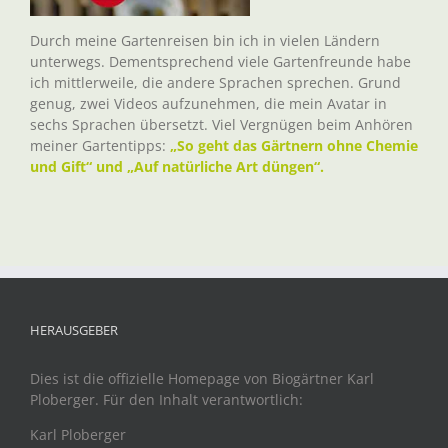
Durch meine Gartenreisen bin ich in vielen Ländern
unterwegs. Dementsprechend viele Gartenfreunde habe
ich mittlerweile, die andere Sprachen sprechen. Grund
genug, zwei Videos aufzunehmen, die mein Avatar in
sechs Sprachen übersetzt. Viel Vergnügen beim Anhören
meiner Gartentipps:
„So geht das Gärtnern ohne Chemie
und Gift“ und „Auf natürliche Art düngen“.
HERAUSGEBER
Dies ist die offizielle Homepage von Biogärtner Karl
Ploberger. Für den Inhalt verantwortlich:
Karl Ploberger