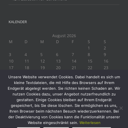
KALENDER
August 2026
M
D
M
D
F
S
S
1
2
3
4
5
6
7
8
9
10
11
12
13
14
15
16
17
18
19
20
21
22
23
24
25
26
27
28
29
30
Unsere Website verwendet Cookies. Dabei handelt es sich um
31
kleine Textdateien, die mit Hilfe des Browsers auf Ihrem
« Juli
Endgerät abgelegt werden. Sie richten keinen Schaden an. Wir
nutzen Cookies dazu, unser Angebot nutzerfreundlich zu
gestalten. Einige Cookies bleiben auf Ihrem Endgerät
gespeichert, bis Sie diese löschen. Sie ermöglichen es uns,
Ihren Browser beim nächsten Besuch wiederzuerkennen. Bei
der Deaktivierung von Cookies kann die Funktionalität unserer
Website eingeschränkt sein.
Weiterlesen
Copyright 2019 Biogärtner Ploberger | Alle Rechte vorbehalten