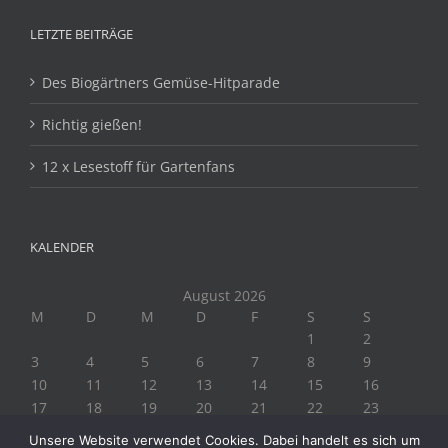
LETZTE BEITRÄGE
Des Biogärtners Gemüse-Hitparade
Richtig gießen!
12 x Lesestoff für Gartenfans
KALENDER
August 2026
M
D
M
D
F
S
S
1
2
3
4
5
6
7
8
9
10
11
12
13
14
15
16
17
18
19
20
21
22
23
24
25
26
27
28
29
30
Unsere Website verwendet Cookies. Dabei handelt es sich um