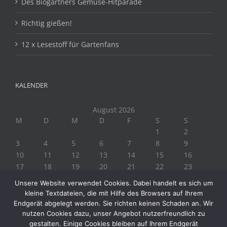
Des Biogärtners Gemüse-Hitparade
Richtig gießen!
12 x Lesestoff für Gartenfans
KALENDER
August 2026
M
D
M
D
F
S
S
1
2
3
4
5
6
7
8
9
10
11
12
13
14
15
16
17
18
19
20
21
22
23
24
25
26
27
28
29
30
Unsere Website verwendet Cookies. Dabei handelt es sich um
31
kleine Textdateien, die mit Hilfe des Browsers auf Ihrem
« Juli
Endgerät abgelegt werden. Sie richten keinen Schaden an. Wir
nutzen Cookies dazu, unser Angebot nutzerfreundlich zu
gestalten. Einige Cookies bleiben auf Ihrem Endgerät