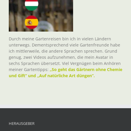
Durch meine Gartenreisen bin ich in vielen Ländern
unterwegs. Dementsprechend viele Gartenfreunde habe
ich mittlerweile, die andere Sprachen sprechen. Grund
genug, zwei Videos aufzunehmen, die mein Avatar in
sechs Sprachen übersetzt. Viel Vergnügen beim Anhören
meiner Gartentipps:
„So geht das Gärtnern ohne Chemie
und Gift“ und „Auf natürliche Art düngen“.
HERAUSGEBER