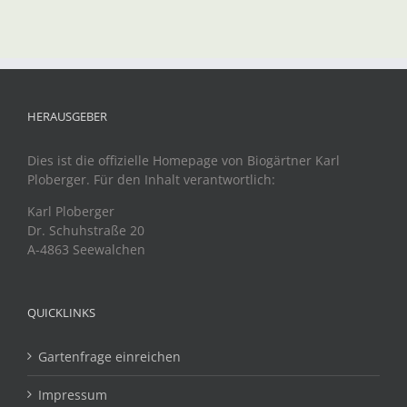
HERAUSGEBER
Dies ist die offizielle Homepage von Biogärtner Karl
Ploberger. Für den Inhalt verantwortlich:
Karl Ploberger
Dr. Schuhstraße 20
A-4863 Seewalchen
QUICKLINKS
Gartenfrage einreichen
Impressum