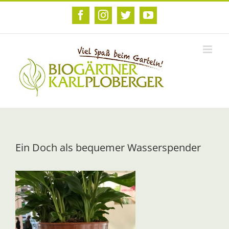
Zum
Inhalt
Facebook
Instagram
Twitter
YouTube
springen
Ein Doch als bequemer Wasserspender