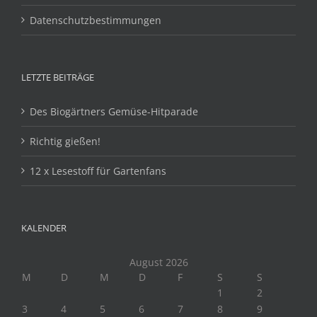
Datenschutzbestimmungen
LETZTE BEITRÄGE
Des Biogärtners Gemüse-Hitparade
Richtig gießen!
12 x Lesestoff für Gartenfans
KALENDER
August 2026
M
D
M
D
F
S
S
1
2
3
4
5
6
7
8
9