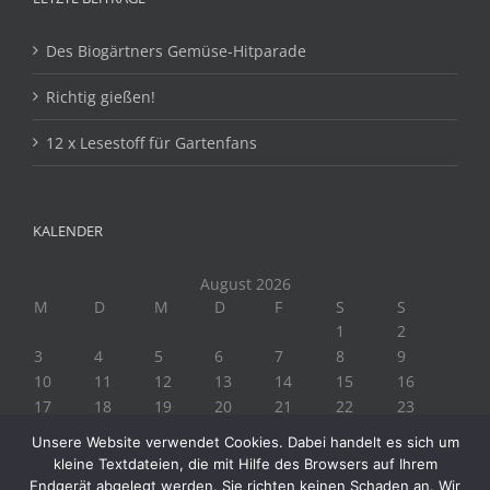
Des Biogärtners Gemüse-Hitparade
Richtig gießen!
12 x Lesestoff für Gartenfans
KALENDER
August 2026
M
D
M
D
F
S
S
1
2
3
4
5
6
7
8
9
10
11
12
13
14
15
16
17
18
19
20
21
22
23
24
25
26
27
28
29
30
Unsere Website verwendet Cookies. Dabei handelt es sich um
31
kleine Textdateien, die mit Hilfe des Browsers auf Ihrem
« Juli
Endgerät abgelegt werden. Sie richten keinen Schaden an. Wir