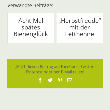
Verwandte Beiträge:
Acht Mal
„Herbstfreude“
spätes
mit der
Bienenglück
Fetthenne
JETZT diesen Beitrag auf Facebook, Twitter,
Pinterest oder per E-Mail teilen!
Facebook
Twitter
Pinterest
E-
Mail