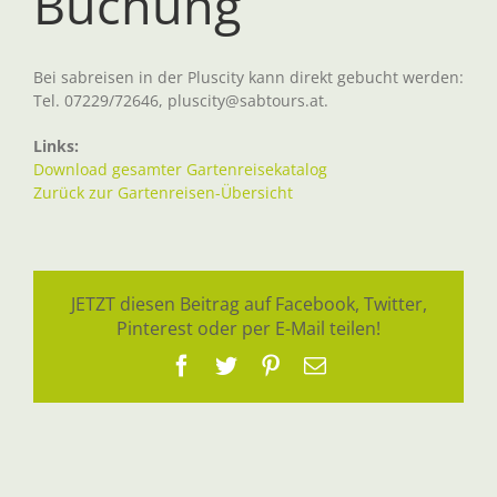
Buchung
Bei sabreisen in der Pluscity kann direkt gebucht werden:
Tel. 07229/72646, pluscity@sabtours.at.
Links:
Download gesamter Gartenreisekatalog
Zurück zur Gartenreisen-Übersicht
JETZT diesen Beitrag auf Facebook, Twitter,
Pinterest oder per E-Mail teilen!
Facebook
Twitter
Pinterest
E-
Mail