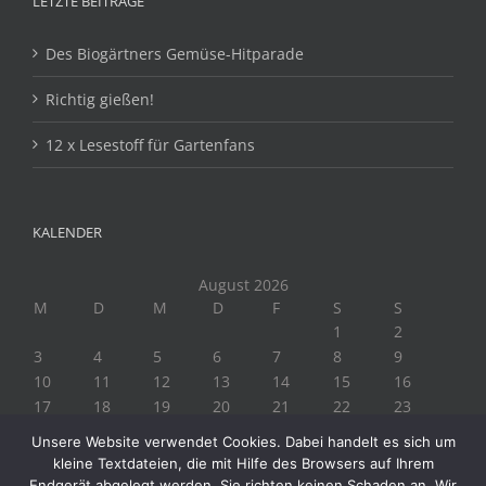
LETZTE BEITRÄGE
Des Biogärtners Gemüse-Hitparade
Richtig gießen!
12 x Lesestoff für Gartenfans
KALENDER
August 2026
M
D
M
D
F
S
S
1
2
3
4
5
6
7
8
9
10
11
12
13
14
15
16
17
18
19
20
21
22
23
24
25
26
27
28
29
30
Unsere Website verwendet Cookies. Dabei handelt es sich um
31
kleine Textdateien, die mit Hilfe des Browsers auf Ihrem
« Juli
Endgerät abgelegt werden. Sie richten keinen Schaden an. Wir