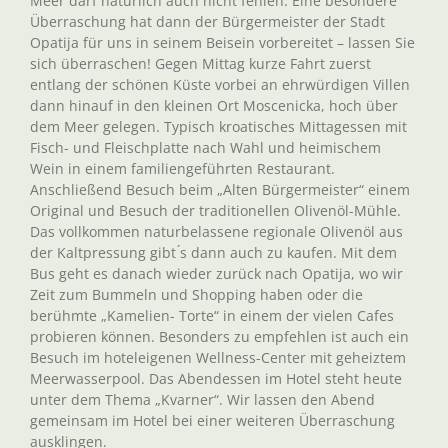
Meer darf natürlich auch nicht fehlen. Eine besondere
Überraschung hat dann der Bürgermeister der Stadt
Opatija für uns in seinem Beisein vorbereitet – lassen Sie
sich überraschen! Gegen Mittag kurze Fahrt zuerst
entlang der schönen Küste vorbei an ehrwürdigen Villen
dann hinauf in den kleinen Ort Moscenicka, hoch über
dem Meer gelegen. Typisch kroatisches Mittagessen mit
Fisch- und Fleischplatte nach Wahl und heimischem
Wein in einem familiengeführten Restaurant.
Anschließend Besuch beim „Alten Bürgermeister“ einem
Original und Besuch der traditionellen Olivenöl-Mühle.
Das vollkommen naturbelassene regionale Olivenöl aus
der Kaltpressung gibt ́s dann auch zu kaufen. Mit dem
Bus geht es danach wieder zurück nach Opatija, wo wir
Zeit zum Bummeln und Shopping haben oder die
berühmte „Kamelien- Torte“ in einem der vielen Cafes
probieren können. Besonders zu empfehlen ist auch ein
Besuch im hoteleigenen Wellness-Center mit geheiztem
Meerwasserpool. Das Abendessen im Hotel steht heute
unter dem Thema „Kvarner“. Wir lassen den Abend
gemeinsam im Hotel bei einer weiteren Überraschung
ausklingen.