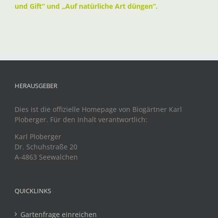
und Gift“ und „Auf natürliche Art düngen“.
HERAUSGEBER
Dies ist die offizielle Homepage von Biogärtner Karl
Ploberger. Für den Inhalt verantwortlich:
Karl Ploberger
Dr. Schuhstraße 20
A-4863 Seewalchen
QUICKLINKS
Gartenfrage einreichen