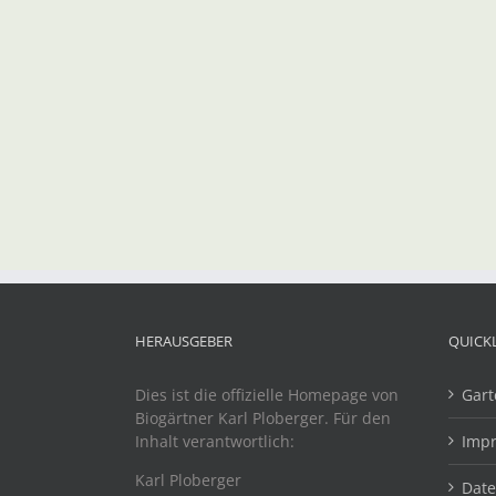
HERAUSGEBER
QUICK
Dies ist die offizielle Homepage von
Gart
Biogärtner Karl Ploberger. Für den
Inhalt verantwortlich:
Imp
Karl Ploberger
Dat