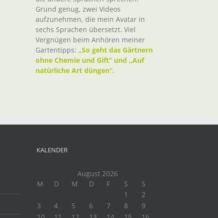
Grund genug, zwei Videos
aufzunehmen, die mein Avatar in
sechs Sprachen übersetzt. Viel
Vergnügen beim Anhören meiner
Gartentipps:
„So geht das Gärtnern
ohne Chemie und Gift“ und „Auf
natürliche Art düngen“.
KALENDER
August 2026
M
D
M
D
F
S
S
1
2
3
4
5
6
7
8
9
10
11
12
13
14
15
16