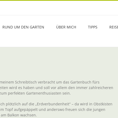
RUND UM DEN GARTEN
ÜBER MICH
TIPPS
REIS
n meinem Schreibtisch verbracht um das Gartenbuch fürs
Seiten wird es haben und soll vor allem den immer zahlreicheren
zum perfekten Gartenenthusiasten sein.
h plötzlich auf die „Erdverbundenheit“ – da wird in Obstkisten
 im Topf aufgepäppelt und anderswo freuen sich die jungen
e am Balkon wachsen.