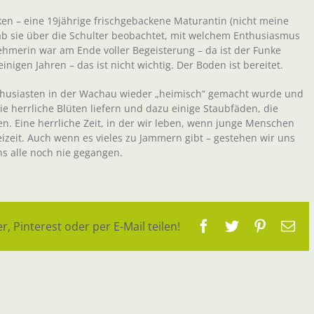
en – eine 19jährige frischgebackene Maturantin (nicht meine
b sie über die Schulter beobachtet, mit welchem Enthusiasmus
nehmerin war am Ende voller Begeisterung – da ist der Funke
nigen Jahren – das ist nicht wichtig. Der Boden ist bereitet.
Enthusiasten in der Wachau wieder „heimisch“ gemacht wurde und
e herrliche Blüten liefern und dazu einige Staubfäden, die
en. Eine herrliche Zeit, in der wir leben, wenn junge Menschen
izeit. Auch wenn es vieles zu Jammern gibt – gestehen wir uns
uns alle noch nie gegangen.
Facebook
Twitter
Pinteres
E-
r, Pinterest oder per E-Mail teilen!
Ma