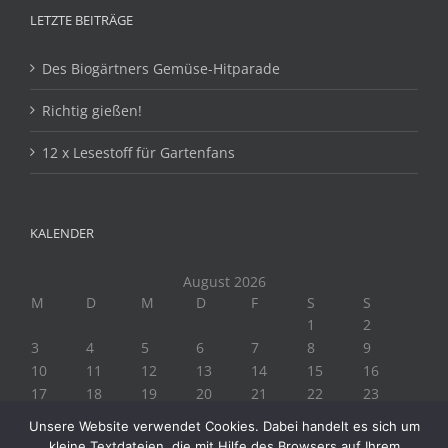
LETZTE BEITRÄGE
Des Biogärtners Gemüse-Hitparade
Richtig gießen!
12 x Lesestoff für Gartenfans
KALENDER
August 2026
M
D
M
D
F
S
S
1
2
3
4
5
6
7
8
9
10
11
12
13
14
15
16
17
18
19
20
21
22
23
24
25
26
27
28
29
30
Unsere Website verwendet Cookies. Dabei handelt es sich um
31
kleine Textdateien, die mit Hilfe des Browsers auf Ihrem