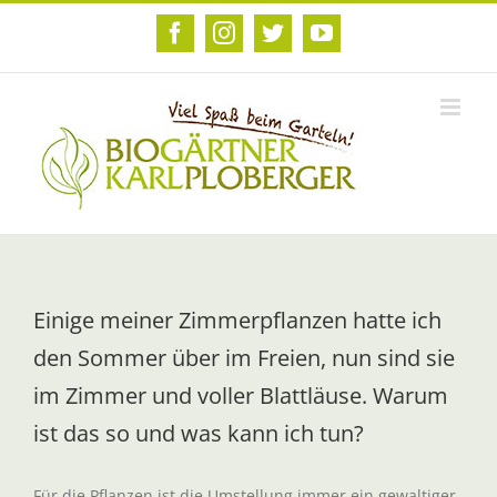
Zum
Inhalt
Facebook
Instagram
Twitter
YouTube
springen
Einige meiner Zimmerpflanzen hatte ich
den Sommer über im Freien, nun sind sie
im Zimmer und voller Blattläuse. Warum
ist das so und was kann ich tun?
Für die Pflanzen ist die Umstellung immer ein gewaltiger