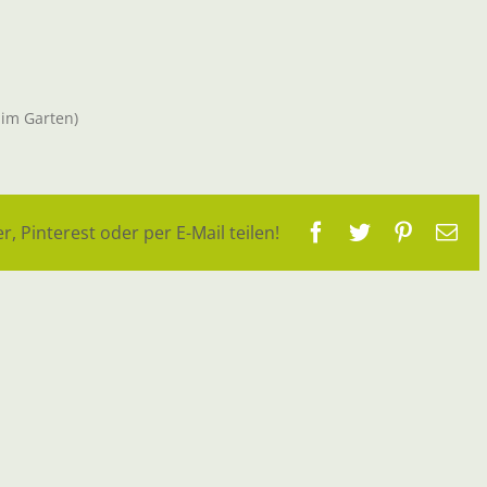
 im Garten)
Facebook
Twitter
Pinteres
E-
r, Pinterest oder per E-Mail teilen!
Ma