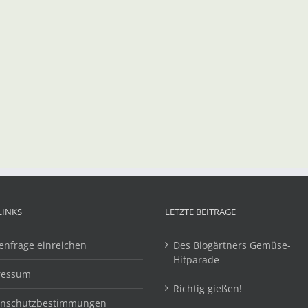
LINKS
LETZTE BEITRÄGE
enfrage einreichen
Des Biogärtners Gemüse-
Hitparade
ressum
Richtig gießen!
enschutzbestimmungen