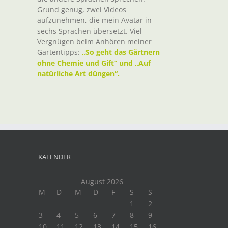
Grund genug, zwei Videos
aufzunehmen, die mein Avatar in
sechs Sprachen übersetzt. Viel
Vergnügen beim Anhören meiner
Gartentipps:
„So geht das Gärtnern
ohne Chemie und Gift“ und „Auf
natürliche Art düngen“.
KALENDER
August 2026
M
D
M
D
F
S
S
1
2
3
4
5
6
7
8
9
10
11
12
13
14
15
16