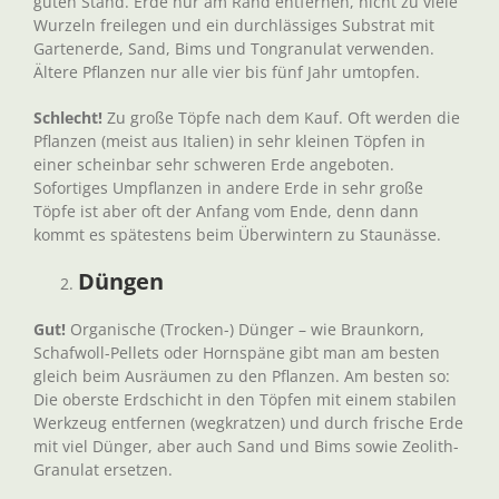
guten Stand. Erde nur am Rand entfernen, nicht zu viele
Wurzeln freilegen und ein durchlässiges Substrat mit
Gartenerde, Sand, Bims und Tongranulat verwenden.
Ältere Pflanzen nur alle vier bis fünf Jahr umtopfen.
Schlecht!
Zu große Töpfe nach dem Kauf. Oft werden die
Pflanzen (meist aus Italien) in sehr kleinen Töpfen in
einer scheinbar sehr schweren Erde angeboten.
Sofortiges Umpflanzen in andere Erde in sehr große
Töpfe ist aber oft der Anfang vom Ende, denn dann
kommt es spätestens beim Überwintern zu Staunässe.
Düngen
Gut!
Organische (Trocken-) Dünger – wie Braunkorn,
Schafwoll-Pellets oder Hornspäne gibt man am besten
gleich beim Ausräumen zu den Pflanzen. Am besten so:
Die oberste Erdschicht in den Töpfen mit einem stabilen
Werkzeug entfernen (wegkratzen) und durch frische Erde
mit viel Dünger, aber auch Sand und Bims sowie Zeolith-
Granulat ersetzen.