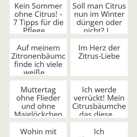
Kein Sommer
Soll man Citrus
ohne Citrus! -
nun im Winter
7 Tipps für die
düngen oder
Pflege ...
nicht? I...
Auf meinem
Im Herz der
Zitronenbäumchen
Zitrus-Liebe
finde ich viele
weiße,...
Muttertag
Ich werde
ohne Flieder
verrückt! Mein
und ohne
Citrusbäumchen,
Maiglöckchen
das diese...
Wohin mit
Ich