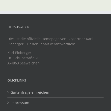
HERAUSGEBER
Dies ist die offizielle Homepage von Biogärtner Karl
Ploberger. Für den Inhalt verantwortlich:
Karl Ploberger
Dr. Schuhstraße 20
A-4863 Seewalchen
QUICKLINKS
Gartenfrage einreichen
Impressum