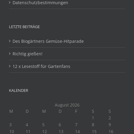
Datenschutzbestimmungen
LETZTE BEITRÄGE
Des Biogärtners Gemüse-Hitparade
Richtig gießen!
12 x Lesestoff für Gartenfans
KALENDER
August 2026
M
D
M
D
F
S
S
1
2
3
4
5
6
7
8
9
10
11
12
13
14
15
16