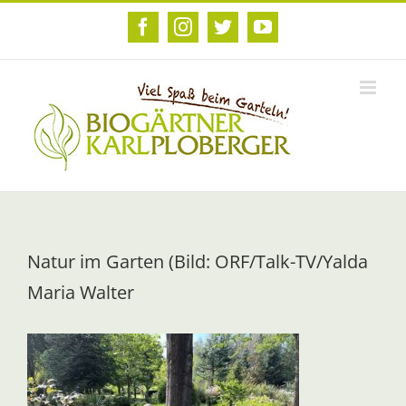
Zum
Inhalt
Facebook
Instagram
Twitter
YouTube
springen
Natur im Garten (Bild: ORF/Talk-TV/Yalda
Maria Walter