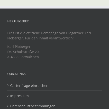
HERAUSGEBER
Dies ist die offizielle Homepage von Biogärtner Karl
Ploberger. Für den Inhalt verantwortlich:
Karl Ploberger
Dr. Schuhstraße 20
A-4863 Seewalchen
QUICKLINKS
Gartenfrage einreichen
Impressum
Datenschutzbestimmungen